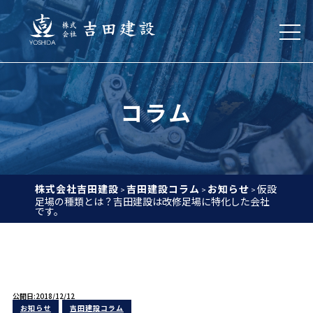
コラム
株式会社吉田建設
吉田建設コラム
お知らせ
仮設
>
>
>
足場の種類とは？吉田建設は改修足場に特化した会社
です。
公開日:2018/12/12
お知らせ
吉田建設コラム