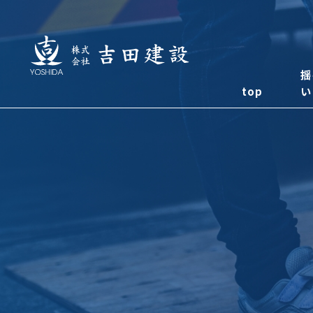
揺
top
い