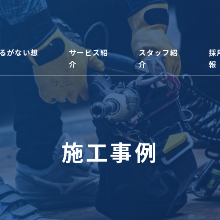
るがない想
サービス紹
スタッフ紹
採
介
介
報
施工事例