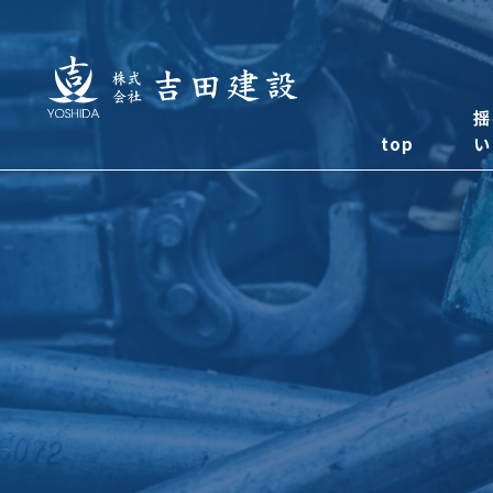
揺
top
い