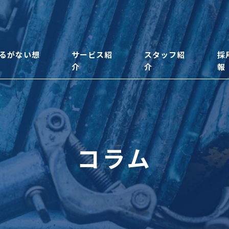
るがない想
サービス紹
スタッフ紹
採
介
介
報
コラム